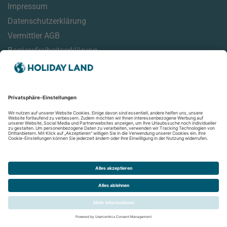
Impressum
Datenschutzerklärung
Vermittler AGB
Barrierefreiheitserklärung
Service
Reisehinweise
Reisemonitor
Online Check-In Informationen
Aktuelles
Newsletter
Folgen Sie uns auf: