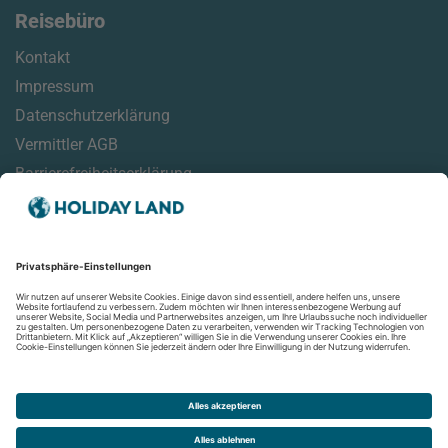
Reisebüro
Kontakt
Impressum
Datenschutzerklärung
Vermittler AGB
Barrierefreiheitserklärung
Service
Reisemonitor
Online Check-In Informationen
Reisehinweise
Aktuelles
Newsletter